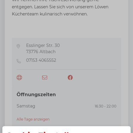
entgegen. Lassen Sie sich von unserem Löwen
Küchenteam kulinarisch verwöhnen.
Esslinger Str. 30
Adresse
73776
Altbach
07153 4065552
Telefon
Öffnungszeiten
Samstag
16:30 - 22:00
Alle Tage anzeigen