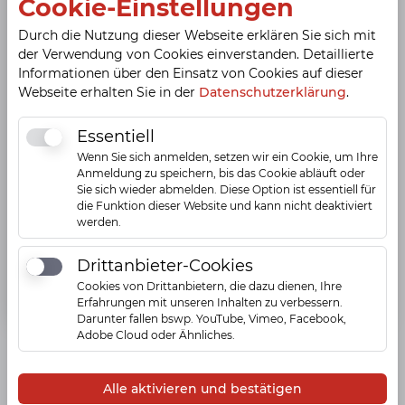
Cookie-Einstellungen
Zahlungsmöglichkeiten
Durch die Nutzung dieser Webseite erklären Sie sich mit
Barzahlung
der Verwendung von Cookies einverstanden. Detaillierte
Informationen über den Einsatz von Cookies auf dieser
Webseite erhalten Sie in der
Datenschutzerklärung
.
Essentiell
Essentiell
Wenn Sie sich anmelden, setzen wir ein Cookie, um Ihre
Ansprechpartner
Anmeldung zu speichern, bis das Cookie abläuft oder
Sie sich wieder abmelden. Diese Option ist essentiell für
die Funktion dieser Website und kann nicht deaktiviert
Herr Patrik Schwend
werden.
Inhaber
Drittanbieter-Cookies
Drittanbieter-Cookies
Cookies von Drittanbietern, die dazu dienen, Ihre
Erfahrungen mit unseren Inhalten zu verbessern.
Darunter fallen bswp. YouTube, Vimeo, Facebook,
Adobe Cloud oder Ähnliches.
Fragen zu Citybook?
Alle aktivieren und bestätigen
Buchen Sie Ihren persönlichen Gesprächstermin,